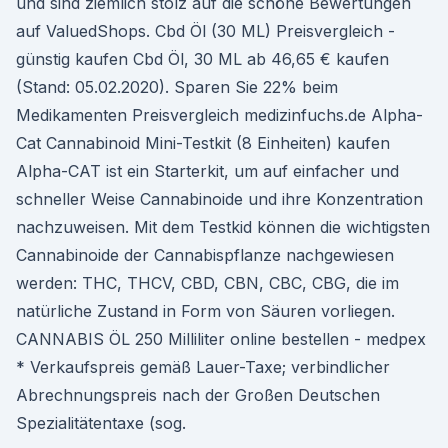
und sind ziemlich stolz auf die schöne Bewertungen
auf ValuedShops. Cbd Öl (30 ML) Preisvergleich -
günstig kaufen Cbd Öl, 30 ML ab 46,65 € kaufen
(Stand: 05.02.2020). Sparen Sie 22% beim
Medikamenten Preisvergleich medizinfuchs.de Alpha-
Cat Cannabinoid Mini-Testkit (8 Einheiten) kaufen
Alpha-CAT ist ein Starterkit, um auf einfacher und
schneller Weise Cannabinoide und ihre Konzentration
nachzuweisen. Mit dem Testkid können die wichtigsten
Cannabinoide der Cannabispflanze nachgewiesen
werden: THC, THCV, CBD, CBN, CBC, CBG, die im
natürliche Zustand in Form von Säuren vorliegen.
CANNABIS ÖL 250 Milliliter online bestellen - medpex
* Verkaufspreis gemäß Lauer-Taxe; verbindlicher
Abrechnungspreis nach der Großen Deutschen
Spezialitätentaxe (sog.