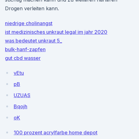
Drogen verleiten kann.
niedrige cholinangst
ist medizinisches unkraut legal im jahr 2020
was bedeutet unkraut 5_
bulk-hanf-zapfen
gut cbd wasser
vEtu
pB
UZUAS
Bqojh
oK
100 prozent acrylfarbe home depot