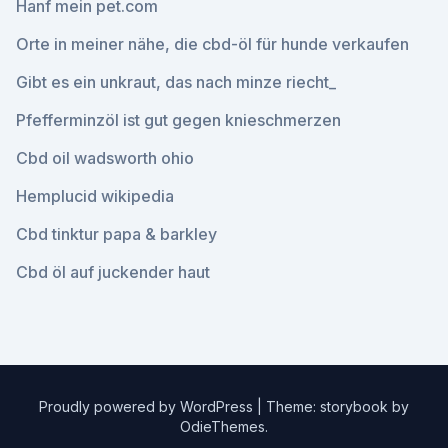
Hanf mein pet.com
Orte in meiner nähe, die cbd-öl für hunde verkaufen
Gibt es ein unkraut, das nach minze riecht_
Pfefferminzöl ist gut gegen knieschmerzen
Cbd oil wadsworth ohio
Hemplucid wikipedia
Cbd tinktur papa & barkley
Cbd öl auf juckender haut
Proudly powered by WordPress
|
Theme: storybook by
OdieThemes
.