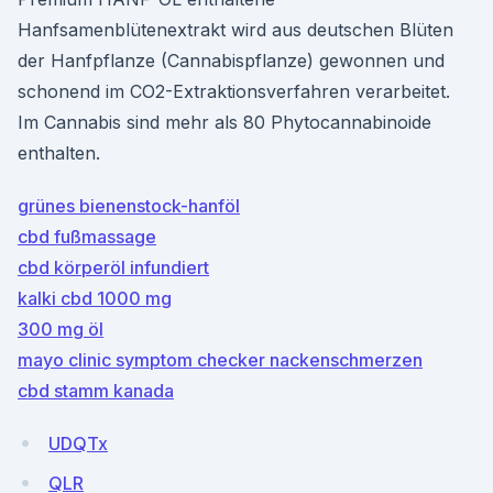
Hanfsamenblütenextrakt wird aus deutschen Blüten
der Hanfpflanze (Cannabispflanze) gewonnen und
schonend im CO2-Extraktionsverfahren verarbeitet.
Im Cannabis sind mehr als 80 Phytocannabinoide
enthalten.
grünes bienenstock-hanföl
cbd fußmassage
cbd körperöl infundiert
kalki cbd 1000 mg
300 mg öl
mayo clinic symptom checker nackenschmerzen
cbd stamm kanada
UDQTx
QLR