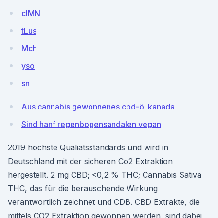
cIMN
tLus
Mch
yso
sn
Aus cannabis gewonnenes cbd-öl kanada
Sind hanf regenbogensandalen vegan
2019 höchste Qualiätsstandards und wird in
Deutschland mit der sicheren Co2 Extraktion
hergestellt. 2 mg CBD; <0,2 % THC; Cannabis Sativa
THC, das für die berauschende Wirkung
verantwortlich zeichnet und CDB. CBD Extrakte, die
mittels CO2 Extraktion gewonnen werden, sind dabei