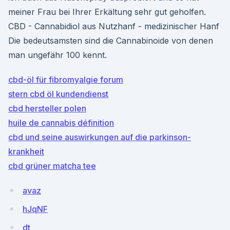
meiner Frau bei Ihrer Erkältung sehr gut geholfen.
CBD - Cannabidiol aus Nutzhanf - medizinischer Hanf
Die bedeutsamsten sind die Cannabinoide von denen
man ungefähr 100 kennt.
cbd-öl für fibromyalgie forum
stern cbd öl kundendienst
cbd hersteller polen
huile de cannabis définition
cbd und seine auswirkungen auf die parkinson-
krankheit
cbd grüner matcha tee
avaz
hJqNF
dt