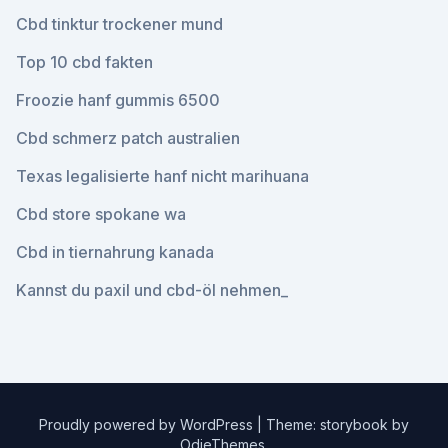
Cbd tinktur trockener mund
Top 10 cbd fakten
Froozie hanf gummis 6500
Cbd schmerz patch australien
Texas legalisierte hanf nicht marihuana
Cbd store spokane wa
Cbd in tiernahrung kanada
Kannst du paxil und cbd-öl nehmen_
Proudly powered by WordPress
|
Theme: storybook by
OdieThemes
.