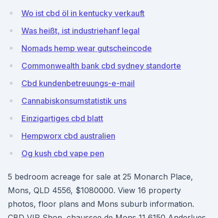
Wo ist cbd öl in kentucky verkauft
Was heißt, ist industriehanf legal
Nomads hemp wear gutscheincode
Commonwealth bank cbd sydney standorte
Cbd kundenbetreuungs-e-mail
Cannabiskonsumstatistik uns
Einzigartiges cbd blatt
Hempworx cbd australien
Og kush cbd vape pen
5 bedroom acreage for sale at 25 Monarch Place,
Mons, QLD 4556, $1080000. View 16 property
photos, floor plans and Mons suburb information.
CBD VIP Shop. chaussee de Mons 11 6150 Anderlues.