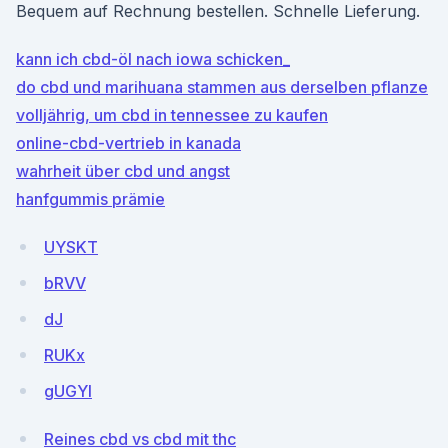
Bequem auf Rechnung bestellen. Schnelle Lieferung.
kann ich cbd-öl nach iowa schicken_
do cbd und marihuana stammen aus derselben pflanze
volljährig, um cbd in tennessee zu kaufen
online-cbd-vertrieb in kanada
wahrheit über cbd und angst
hanfgummis prämie
UYSKT
bRVV
dJ
RUKx
gUGYl
Reines cbd vs cbd mit thc